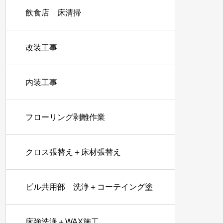
飲食店 床清掃
改装工事
内装工事
フローリング剥離作業
クロス張替え＋床材張替え
ビル共用部 洗浄＋コーテイング塗
布
床強洗浄＋WAX施工